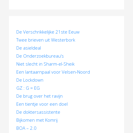
i
c
h
t
De Verschrikkelijke 21ste Eeuw
Twee brieven uit Westerbork
n
De asieldeal
a
De Onderzoekbureau’s
Niet slecht in Sharm-el-Sheik
v
Een lantaarnpaal voor Velsen-Noord
i
De Lockdown
GZ : G = EG
g
De brug over het ravijn
a
Een tientje voor een doel
t
De doktersassistente
Bijkomen met Komrij
i
BOA – 2.0