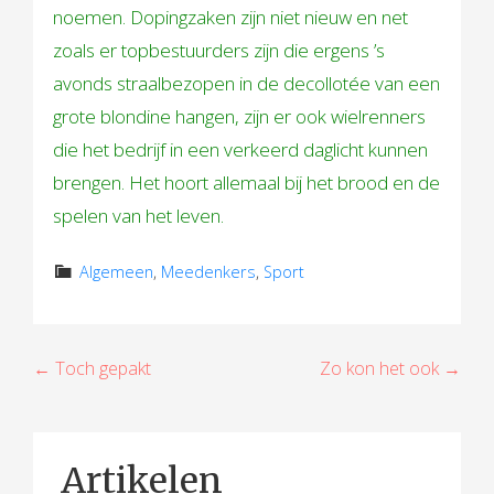
noemen. Dopingzaken zijn niet nieuw en net
zoals er topbestuurders zijn die ergens ’s
avonds straalbezopen in de decollotée van een
grote blondine hangen, zijn er ook wielrenners
die het bedrijf in een verkeerd daglicht
kunnen
brengen. Het hoort allemaal bij het brood en de
spelen van het leven.
Algemeen
,
Meedenkers
,
Sport
B
← Toch gepakt
Zo kon het ook →
e
r
Artikelen