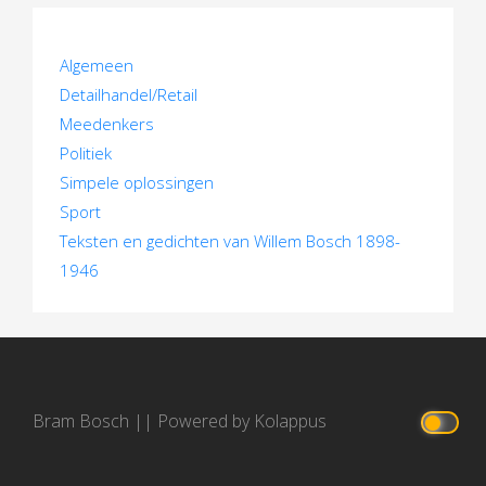
Algemeen
Detailhandel/Retail
Meedenkers
Politiek
Simpele oplossingen
Sport
Teksten en gedichten van Willem Bosch 1898-
1946
Bram Bosch
||
Powered by Kolappus