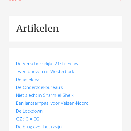
e
r
i
Artikelen
c
h
t
De Verschrikkelijke 21ste Eeuw
n
Twee brieven uit Westerbork
a
De asieldeal
De Onderzoekbureau’s
v
Niet slecht in Sharm-el-Sheik
i
Een lantaarnpaal voor Velsen-Noord
g
De Lockdown
GZ : G = EG
a
De brug over het ravijn