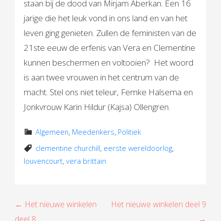
staan bij de dood van Mirjam Aberkan. Een 16
jarige die het leuk vond in ons land en van het
leven ging genieten. Zullen de feministen van de
21ste eeuw de erfenis van Vera en Clementine
kunnen beschermen en voltooien? Het woord
is aan twee vrouwen in het centrum van de
macht. Stel ons niet teleur, Femke Halsema en
Jonkvrouw Karin Hildur (Kajsa) Ollengren.
Algemeen
,
Meedenkers
,
Politiek
clementine churchill
,
eerste wereldoorlog
,
louvencourt
,
vera brittain
B
← Het nieuwe winkelen
Het nieuwe winkelen deel 9
deel 8
→