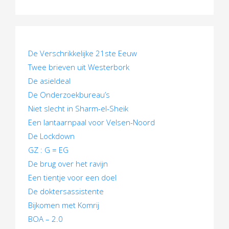
c
h
t
De Verschrikkelijke 21ste Eeuw
n
Twee brieven uit Westerbork
De asieldeal
a
De Onderzoekbureau’s
v
Niet slecht in Sharm-el-Sheik
Een lantaarnpaal voor Velsen-Noord
i
De Lockdown
g
GZ : G = EG
a
De brug over het ravijn
Een tientje voor een doel
t
De doktersassistente
i
Bijkomen met Komrij
BOA – 2.0
e