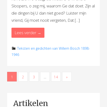
Sloopers, o zeg mij, waarom Ge dat doet. Zijn al
die dingen bij U dan niet goed? Luister mijn
vriend, Gij moet nooit vergeten, Dat […]
Lees verder →
Teksten en gedichten van Willem Bosch 1898-
1946
B
1
2
3
…
14
»
e
r
Artikelen
i