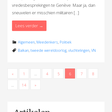
vredesbesprekingen te Genève. Maar ja, dan
sneuvelen er misschien militairen […]
Lees verder →
Algemeen
,
Meedenkers
,
Politiek
Balkan
,
tweede wereldoorlog
,
vluchtelingen
,
VN
B
«
1
…
4
5
6
7
8
e
…
14
»
r
i
c