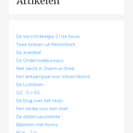
Artikelen
h
t
n
De Verschrikkelijke 21ste Eeuw
a
Twee brieven uit Westerbork
v
De asieldeal
De Onderzoekbureau’s
i
Niet slecht in Sharm-el-Sheik
g
Een lantaarnpaal voor Velsen-Noord
De Lockdown
a
GZ : G = EG
t
De brug over het ravijn
Een tientje voor een doel
i
De doktersassistente
e
Bijkomen met Komrij
BOA – 2.0