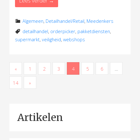
Lees verder →
Algemeen
,
Detailhandel/Retail
,
Meedenkers
detailhandel
,
orderpicker
,
pakketdiensten
,
supermarkt
,
veiligheid
,
webshops
B
«
1
2
3
4
5
6
…
e
14
»
r
i
c
Artikelen
h
t