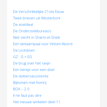
n
De Verschrikkelijke 21ste Eeuw
a
Twee brieven uit Westerbork
v
De asieldeal
De Onderzoekbureau’s
i
Niet slecht in Sharm-el-Sheik
g
Een lantaarnpaal voor Velsen-Noord
De Lockdown
a
GZ : G = EG
t
De brug over het ravijn
Een tientje voor een doel
i
De doktersassistente
e
Bijkomen met Komrij
BOA – 2.0
Il ne faut pas dire
Het nieuwe winkelen deel 11