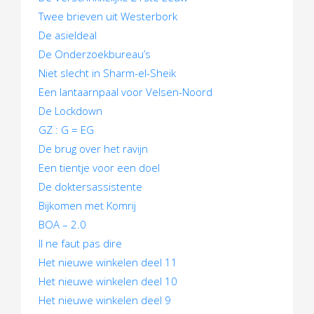
t
Twee brieven uit Westerbork
n
De asieldeal
a
De Onderzoekbureau’s
Niet slecht in Sharm-el-Sheik
v
Een lantaarnpaal voor Velsen-Noord
i
De Lockdown
GZ : G = EG
g
De brug over het ravijn
a
Een tientje voor een doel
t
De doktersassistente
Bijkomen met Komrij
i
BOA – 2.0
e
Il ne faut pas dire
Het nieuwe winkelen deel 11
Het nieuwe winkelen deel 10
Het nieuwe winkelen deel 9