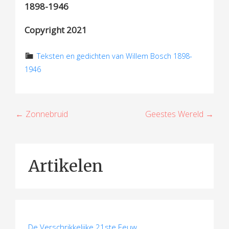
1898-1946
Copyright 2021
Teksten en gedichten van Willem Bosch 1898-
1946
B
← Zonnebruid
Geestes Wereld →
e
r
Artikelen
i
c
h
De Verschrikkelijke 21ste Eeuw