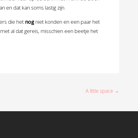
 en dat kan soms lastig zijn.
ers die het
nog
niet konden en een paar het
et al dat gereis, misschien een beetje het
A little space →