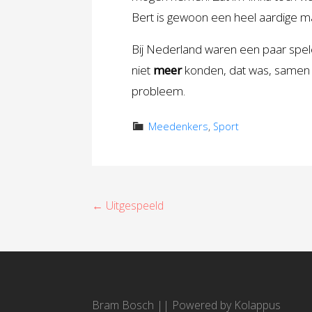
Bert is gewoon een heel aardige man
Bij Nederland waren een paar spel
niet
meer
konden, dat was, samen m
probleem.
Meedenkers
,
Sport
B
← Uitgespeeld
e
r
i
Bram Bosch
||
Powered by Kolappus