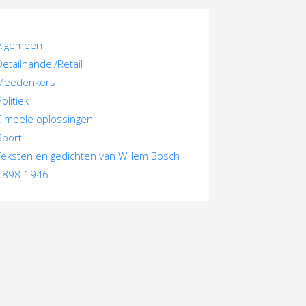
Algemeen
Detailhandel/Retail
Meedenkers
Politiek
Simpele oplossingen
Sport
Teksten en gedichten van Willem Bosch
1898-1946