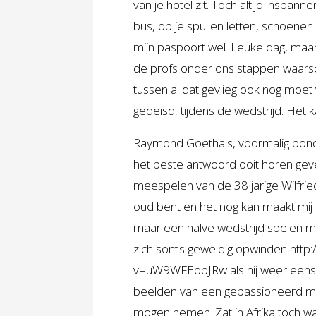
van je hotel zit. Toch altijd inspanne
bus, op je spullen letten, schoenen 
mijn paspoort wel. Leuke dag, maar 
de profs onder ons stappen waarschi
tussen al dat gevlieg ook nog moet 
gedeisd, tijdens de wedstrijd. Het 
Raymond Goethals, voormalig bond
het beste antwoord ooit horen geve
meespelen van de 38 jarige Wilfried
oud bent en het nog kan maakt mij ni
maar een halve wedstrijd spelen m
zich soms geweldig opwinden
http
v=uW9WFEopJRw
als hij weer een
beelden van een gepassioneerd man
mogen nemen. Zat in Afrika toch w