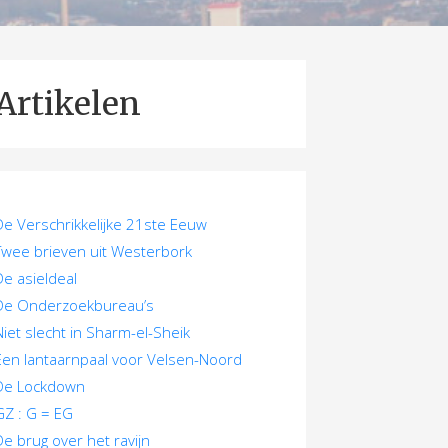
Artikelen
De Verschrikkelijke 21ste Eeuw
Twee brieven uit Westerbork
De asieldeal
De Onderzoekbureau’s
Niet slecht in Sharm-el-Sheik
Een lantaarnpaal voor Velsen-Noord
De Lockdown
GZ : G = EG
De brug over het ravijn