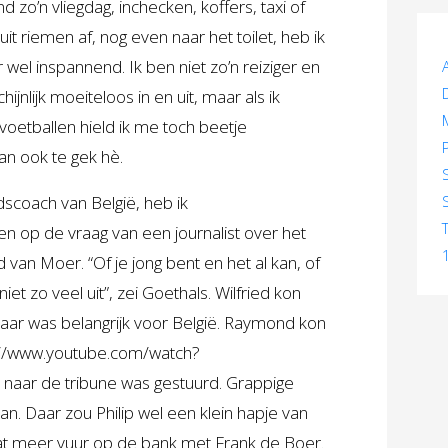
nd zo’n vliegdag, inchecken, koffers, taxi of
uit riemen af, nog even naar het toilet, heb ik
wel inspannend. Ik ben niet zo’n reiziger en
jnlijk moeiteloos in en uit, maar als ik
voetballen hield ik me toch beetje
kan ook te gek hè.
scoach van België, heb ik
n op de vraag van een journalist over het
 van Moer. “Of je jong bent en het al kan, of
et zo veel uit”, zei Goethals. Wilfried kon
aar was belangrijk voor België. Raymond kon
://www.youtube.com/watch?
s naar de tribune was gestuurd. Grappige
. Daar zou Philip wel een klein hapje van
at meer vuur op de bank met Frank de Boer.